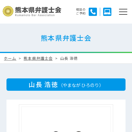
相談の
ご予約
熊本県弁護士会
ホーム
熊本県弁護士会
山長 浩徳
山長 浩徳
（やまなが ひろのり）