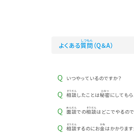
よくある
質問
（Q＆A）
いつやっているのですか？
相談
したことは
秘密
にしてもら
面談
での
相談
はどこでやるので
相談
するのにお
金
はかかります