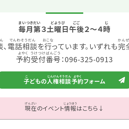
毎月
第
３
土曜日
午後
２～４
時
談
、
電話相談
を
行
っています。いずれも
完
予約
受付
番号
：096-325-0913
子
どもの
人権
相談
予約
フォーム
現在
のイベント
情報
はこちら↓