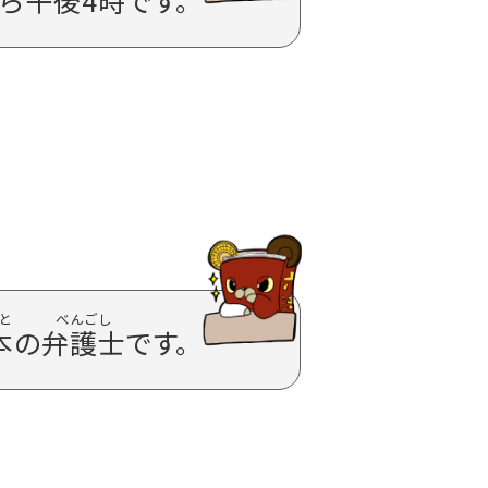
ら
午後
4
時
です。
本
の
弁護士
です。