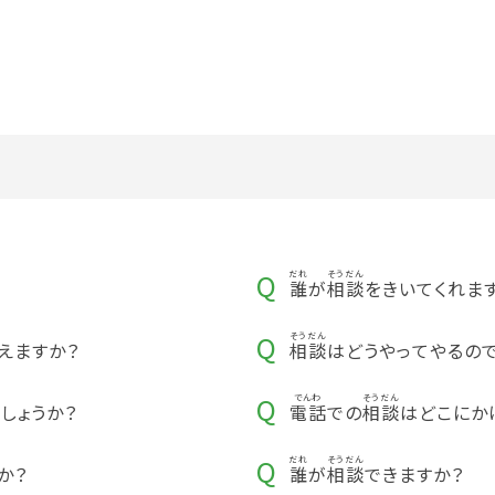
誰
が
相談
をきいてくれま
えますか？
相談
はどうやってやるの
しょうか？
電話
での
相談
はどこにか
か？
誰
が
相談
できますか？