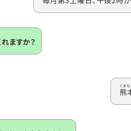
毎月
第
3
土曜日
、
午後
2
時
か
くれますか？
熊