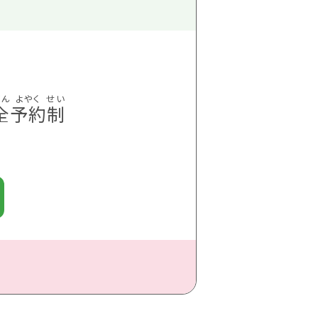
全
予約
制