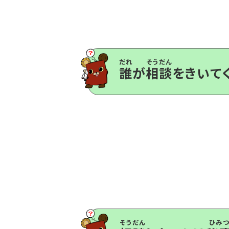
誰
が
相談
をきいて