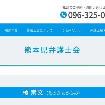
相談のご予約・お問い合わ
096-325-
相談する
弁護士会について
くま弁だより
弁護士検
熊本県弁護士会
榎 崇文
（えのき たかふみ）