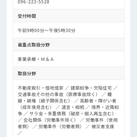
096-223-5528
受付時間
午前9時00分～午後5時30分
最重点取扱分野
事業承継・Ｍ＆Ａ
取扱分野
不動産取引・借地借家 ／ 建築紛争・欠陥住宅 ／
交通事故その他の事故（医療事故除く） ／ 離
婚・親権（親子関係含む） ／ 高齢者・障がい者
（成年後見含む） ／ 遺言・相続 ／ 境界・近隣紛
争 ／ サラ金・多重債務（破産・個人再生含む）
／ 会社関係（労働事件除く） ／ 労働事件（使用
者側） ／ 労働事件（労働者側） ／ 被災者支援
／