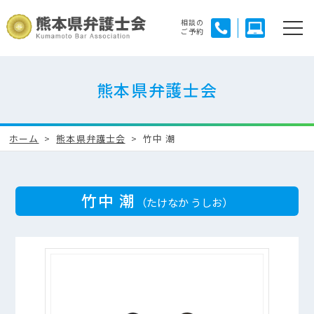
相談の
ご予約
熊本県弁護士会
ホーム
熊本県弁護士会
竹中 潮
竹中 潮
（たけなか うしお）