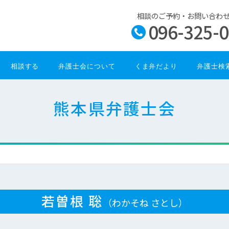
相談のご予約・お問い合わ
096-325-
相談する
弁護士会について
くま弁だより
弁護士検
熊本県弁護士会
若曽根 聡
（わかそね さとし）