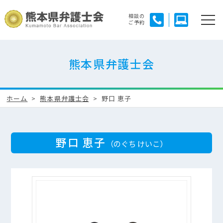
相談の
ご予約
熊本県弁護士会
ホーム
熊本県弁護士会
野口 恵子
野口 恵子
（のぐち けいこ）