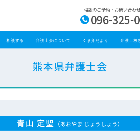
相談のご予約・お問い合わ
096-325-
相談する
弁護士会について
くま弁だより
弁護士検
熊本県弁護士会
青山 定聖
（あおやま じょうしょう）