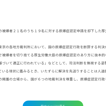
の被爆者２１名のうち１９名に対する原爆症認定申請を却下した厚
京の各地方裁判所において、国の原爆症認定行政を断罪する判決
で被爆者を切り捨てる厚生労働大臣の原爆症認定のあり方に抜本的
づいて適正に行われている」などとして、司法判断を無視する姿
ている現状に鑑みるとき、いたずらに解決を先送りすることは人道
擁護の立場から、国が６つの地裁判決を尊重し、原爆症認定行政