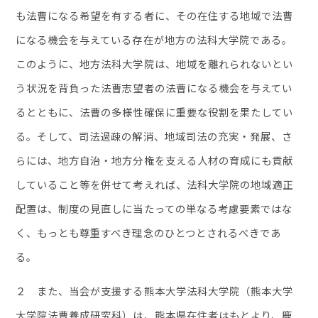
も法曹になる希望を有する者に、その在住する地域で法曹
になる機会を与えている存在が地方の法科大学院である。
このように、地方法科大学院は、地域を離れられないとい
う状況を背負った法曹志望者の法曹になる機会を与えてい
るとともに、法曹の多様性確保に重要な役割を果たしてい
る。そして、司法過疎の解消、地域司法の充実・発展、さ
らには、地方自治・地方分権を支える人材の育成にも貢献
していること等を併せて考えれば、法科大学院の地域適正
配置は、制度の見直しに当たっての単なる考慮要素ではな
く、もっとも尊重すべき理念のひとつとされるべきであ
る。
２ また、当会が支援する熊本大学法科大学院（熊本大学
大学院法曹養成研究科）は、熊本県在住者はもとより、鹿