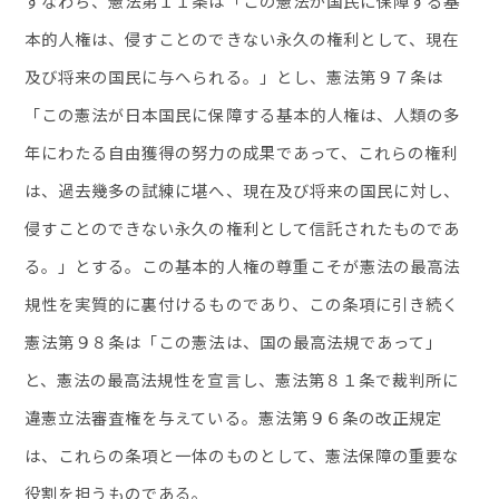
すなわち、憲法第１１条は「この憲法が国民に保障する基
本的人権は、侵すことのできない永久の権利として、現在
及び将来の国民に与へられる。」とし、憲法第９７条は
「この憲法が日本国民に保障する基本的人権は、人類の多
年にわたる自由獲得の努力の成果であって、これらの権利
は、過去幾多の試練に堪へ、現在及び将来の国民に対し、
侵すことのできない永久の権利として信託されたものであ
る。」とする。この基本的人権の尊重こそが憲法の最高法
規性を実質的に裏付けるものであり、この条項に引き続く
憲法第９８条は「この憲法は、国の最高法規であって」
と、憲法の最高法規性を宣言し、憲法第８１条で裁判所に
違憲立法審査権を与えている。憲法第９６条の改正規定
は、これらの条項と一体のものとして、憲法保障の重要な
役割を担うものである。