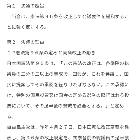
第１ 決議の趣旨
当会は、憲法第９６条を改正して発議要件を緩和するこ
とに強く反対する。
第２ 決議の理由
１ ?憲法第９６条の定めと同条改正の動き
日本国憲法第９６条は、「この憲法の改正は、各議院の総
議員の三分の二以上の賛成で、国会が、これを発議し、国
民に提案してその承認を経なければならない。この承認に
は、特別の国民投票又は国会の定める選挙の際行はれる投
票において、その過半数の賛成を必要とする。」と定め
る。
自由民主党は、昨年４月２７日、日本国憲法改正草案を発
表し、第９６条の改正規定を、衆参各院の総議員の過半数