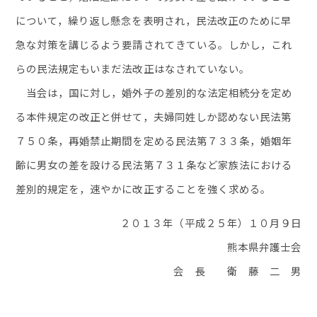
について，繰り返し懸念を表明され，民法改正のために早
急な対策を講じるよう要請されてきている。しかし，これ
らの民法規定もいまだ法改正はなされていない。
当会は，国に対し，婚外子の差別的な法定相続分を定め
る本件規定の改正と併せて，夫婦同姓しか認めない民法第
７５０条，再婚禁止期間を定める民法第７３３条，婚姻年
齢に男女の差を設ける民法第７３１条など家族法における
差別的規定を，速やかに改正することを強く求める。
２０１３年（平成２５年）１０月９日
熊本県弁護士会
会 長 衛 藤 二 男