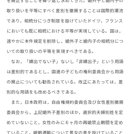
を廃止することを繰り返し求めてきた。婚外子と婚内子の
取り扱いを平等にすべく差別を撤廃することは国際的潮流
であり，相続分につき制限を設けていたドイツ，フランス
においても既に相続における平等が実現している。国は，
速やかに本件規定を削除し，婚外子と婚内子の相続分につ
いての取り扱いの平等を実現すべきである。
なお，「嫡出でない子」ないし「非嫡出子」という用語
は差別的であるとし，国連の子どもの権利委員会から用語
の廃止についても勧告されている。改正にあたっては，差
別的な用語をも改めるべきである。
また，日本政府は，自由権規約委員会及び女性差別撤廃
委員会から，上記婚外子差別のほか，選択的夫婦別姓を定
めていないこと，女性のみに６ヶ月の再婚禁止期間を定め
ていること，婚姻適齢について男女の差を設けていること