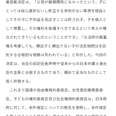
最高裁決定は，「父母が婚姻関係になかったという，子に
とっては自ら選択ないし修正する余地のない事柄を理由と
してその子に不利益を及ぼすことは許されず，子を個人と
して尊重し，その権利を保護すべきであるという考えが確
立されてきているものということができ」「立法府の裁量
権を考慮しても，嫡出子と嫡出でない子の法定相続分を区
別する合理的な根拠は失われている」と判示した。今回の
決定は，当会の前記会長声明や従来からの日本弁護士連合
会の主張と合致するものであり，極めて妥当なものとして
高く評価する。
これまで国連の自由権規約委員会，女性差別撤廃委員
会，子どもの権利委員会及び社会権規約委員会は，日本政
府に対して，本件規定についての懸念を表明し，本件規定