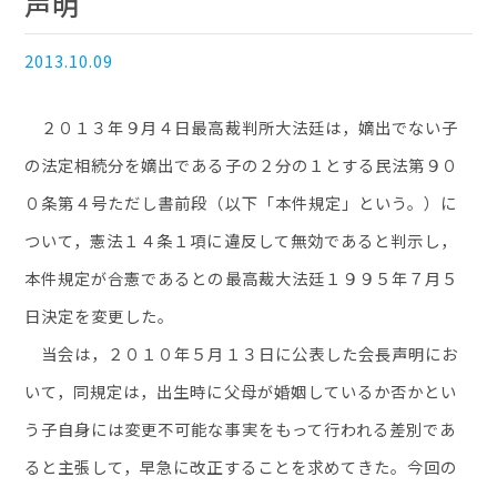
声明
2013.10.09
２０１３年９月４日最高裁判所大法廷は，嫡出でない子
の法定相続分を嫡出である子の２分の１とする民法第９０
０条第４号ただし書前段（以下「本件規定」という。）に
ついて，憲法１４条１項に違反して無効であると判示し，
本件規定が合憲であるとの最高裁大法廷１９９５年７月５
日決定を変更した。
当会は，２０１０年５月１３日に公表した会長声明にお
いて，同規定は，出生時に父母が婚姻しているか否かとい
う子自身には変更不可能な事実をもって行われる差別であ
ると主張して，早急に改正することを求めてきた。今回の