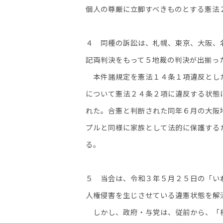
個人の尊厳に立脚すべきものとする憲法
４ 同種の訴訟は、札幌、東京、大阪、
記両判決をもって５地裁の判決が出揃っ
本件諸規定を憲法１４条１項違反とした
について憲法２４条２項に違反する状態
れた。合憲と判断された同年６月の大阪
プルと同様に家族として法的に保護する
る。
５ 当会は、令和３年５月２５日の「い
人権侵害を生じさせている違憲状態を解
しかし、政府・与党は、従前から、「極