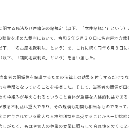
に関する民法及び戸籍法の諸規定（以下、「本件諸規定」という）
の賠償を求めた裁判において、令和５年５月３０日に名古屋地方裁
以下、「名古屋地裁判決」という）を、これに続く同年６月８日に
（以下、「福岡地裁判決」という）を言い渡した。
両当事者の関係性を保護するための法律上の効果を付与するだけで
力な手段となっていることを指摘した。そして、当事者の関係が国
めの枠組みが与えられるということ自体が重要な人格的利益である
が被る不利益は重大であり、その規模も期間も相当なものであって
に付与されている重大な人格的利益を享受することから一切排除
念しがたく、もはや個人の尊厳の要請に照らして合理性を欠くに至