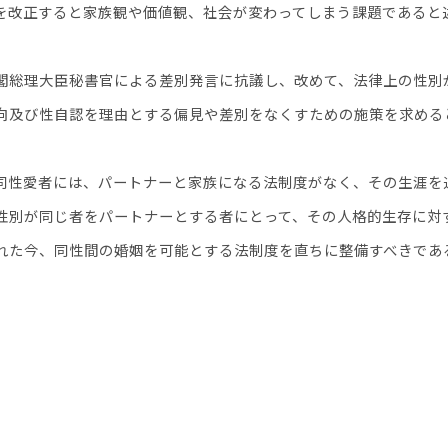
を改正すると家族観や価値観、社会が変わってしまう課題であると
総理大臣秘書官による差別発言に抗議し、改めて、法律上の性別
向及び性自認を理由とする偏見や差別をなくすための施策を求める
性愛者には、パートナーと家族になる法制度がなく、その生涯を
性別が同じ者をパートナーとする者にとって、その人格的生存に対
れた今、同性間の婚姻を可能とする法制度を直ちに整備すべきであ