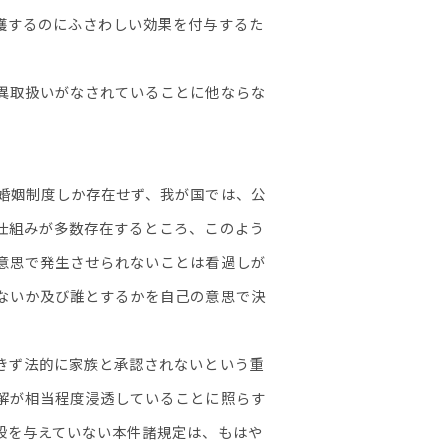
護するのにふさわしい効果を付与するた
異取扱いがなされていることに他ならな
婚姻制度しか存在せず、我が国では、公
仕組みが多数存在するところ、このよう
意思で発生させられないことは看過しが
ないか及び誰とするかを自己の意思で決
きず法的に家族と承認されないという重
解が相当程度浸透していることに照らす
段を与えていない本件諸規定は、もはや