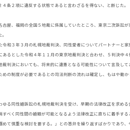
２４条２項に違反する状態であると言わざるを得ない、と断じた。
名古屋、福岡の全国５地裁に係属していたところ、東京二次訴訟が
た。
令和３年３月の札幌地裁判決、同性愛者についてパートナーと家
にあるとした令和４年１１月の東京地裁判決と合わせ、５判決中４
地裁判決においても、将来的に違憲となる可能性について言及して
ための制度が必要であるとの司法判断の流れは確定し、もはや動か
わゆる同性婚訴訟の札幌地裁判決を受け、早期の法律改正を求める
消すべく同性間の婚姻が可能となるよう法律改正に直ちに着手する
めて慎重な検討を要する。」との答弁を繰り返すばかりであり、