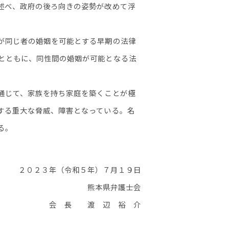
述べ、政府の後ろ向きの姿勢が改めて浮
が同じ者の婚姻を可能とする早期の法律
とともに、同性間の婚姻が可能となる法
通じて、家族を持ち家庭を築くことが極
する重大な脅威、障害となっている。名
る。
２０２３年（令和５年）７月１９日
熊本県弁護士会
会 長 渡 辺 裕 介