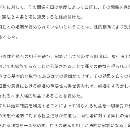
プルに対して、その関係を国の制度によって公証し、その関係を保
、憲法２４条２項に違反すると結論付けた。
性との婚姻が認められていないということは、性的指向により別
るとした。
び肉体的結合の相手を選び、家族として公証する制度は、現行法上
おいても家族であることが公証されることで種々の便益を得られる
させる基本的な単位であるはずの婚姻ができず、その効果を自らの
国民の意識における婚姻の重要性も併せ鑑みれば、婚姻をするかし
されるべき人格的利益であることを認めた。
ルは婚姻制度を利用することによって得られる利益を一切享受で
の実態や婚姻に対する社会通念が変遷し、同性婚に対する国民の理
られる利益を一切認めず、自らの選んだ相手と法的に家族になる手