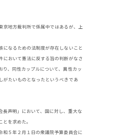
東京地方裁判所で係属中ではあるが、上
族になるための法制度が存在しないこと
件において憲法に反する旨の判断がなさ
おり、同性カップルについて、異性カッ
しがたいものとなったというべきであ
会長声明」において、国に対し、重大な
ことを求めた。
令和５年２月１日の衆議院予算委員会に