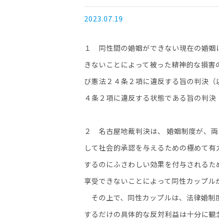
2023.07.19
１ 同性間の婚姻ができない現在の婚姻
きないことによって被った精神的な損害
び憲法２４条２項に違反する旨の判決（
４条２項に違反する状態である旨の判決
２ 名古屋地裁判決は、 婚姻制度が、
して社会的承認を与えるための極めて有
するのにふさわしい効果を付与されるた
享受できないことによって同性カップル
その上で、同性カップルは、法律婚制度
するだけの具体的な反対利益は十分に観