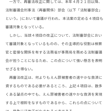
一方で、再審法改正に関しては、本年４月２１日以降、
法制審議会刑事法（再審関係）部会（以下「法制審部会」
という。)において審議が行われ、本法案の定める４項目も
審議対象となっている。
しかし、当該４項目の改正について、法制審部会におい
て審議対象となっているものの、その主導的な役割は検察
官と密接な関係を有する法務省が事務局を務める法制審議
会が担うことになるため、この点について強い懸念を表明
せざるを得ない。
再審法改正は、何よりもえん罪被害者の速やかな救済に
資するものである必要があるところ、上記４項目は、数多
くある論点の中でも、えん罪被害者の速やかな救済を実現
する上で根幹をなすものであるから、これらの点について
は、早急に法改正がなされるベきである。