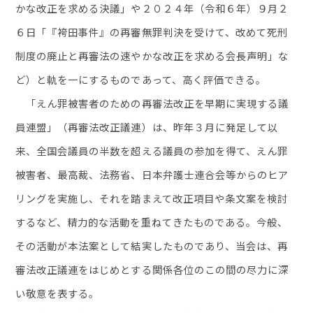
かな改正を求める決議」や２０２４年（令和６年）９月２
６日「『袴田事件』の再審無罪判決を受けて、改めて死刑
制度の廃止と再審法の速やかな改正を求める会長声明」な
ど）と軌を一にするものであって、高く評価できる。
「えん罪被害者のための再審法改正を早期に実現する議
員連盟」（再審法改正議連）は、昨年３月に発足して以
来、全国会議員の半数を超える議員の参加を得て、えん罪
被害者、最高裁、法務省、日本弁護士連合会等からのヒア
リングを実施し、それを踏まえて改正項目や条文案を検討
するなど、精力的な活動を重ねてきたものである。今般、
その活動が本法案として結実したものであり、当会は、再
審法改正議連をはじめとする関係各位のこの間の尽力に深
い敬意を表する。