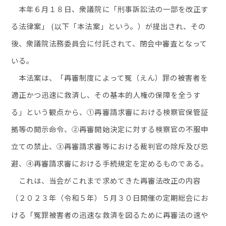
本年６月１８日、衆議院に「刑事訴訟法の一部を改正す
る法律案」 (以下「本法案」という。）が提出され、その
後、衆議院法務委員会に付託されて、閉会中審査となって
いる。
本法案は、「再審制度によって冤（えん）罪の被害者を
適正かつ迅速に救済し、その基本的人権の保障を全うす
る」という観点から、①再審請求審における検察官保管証
拠等の開示命令、②再審開始決定に対する検察官の不服申
立ての禁止、③再審請求審等における裁判官の除斥及び忌
避、④再審請求審における手続規定を定めるものである。
これは、当会がこれまで求めてきた再審法改正の内容
（２０２３年（令和５年）５月３０日開催の定期総会にお
ける「冤罪被害者の迅速な救済を図るために再審法の速や