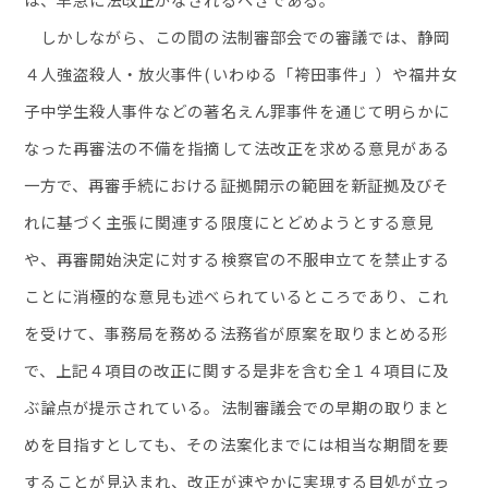
しかしながら、この間の法制審部会での審議では、静岡
４人強盗殺人・放火事件(いわゆる「袴田事件」）や福井女
子中学生殺人事件などの著名えん罪事件を通じて明らかに
なった再審法の不備を指摘して法改正を求める意見がある
一方で、再審手続における証拠開示の範囲を新証拠及びそ
れに基づく主張に関連する限度にとどめようとする意見
や、再審開始決定に対する検察官の不服申立てを禁止する
ことに消極的な意見も述べられているところであり、これ
を受けて、事務局を務める法務省が原案を取りまとめる形
で、上記４項目の改正に関する是非を含む全１４項目に及
ぶ論点が提示されている。法制審議会での早期の取りまと
めを目指すとしても、その法案化までには相当な期間を要
することが見込まれ、改正が速やかに実現する目処が立っ