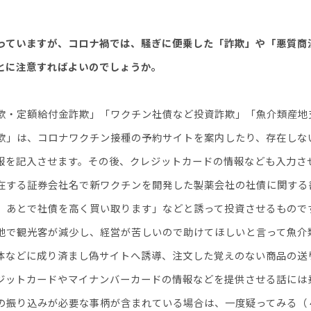
っていますが、コロナ禍では、騒ぎに便乗した「詐欺」や「悪質商
とに注意すればよいのでしょうか。
・定額給付金詐欺」「ワクチン社債など投資詐欺」「魚介類産地
」は、コロナワクチン接種の予約サイトを案内したり、存在しな
報を記入させます。その後、クレジットカードの情報なども入力さ
する証券会社名で新ワクチンを開発した製薬会社の社債に関する
、あとで社債を高く買い取ります」などと誘って投資させるもので
で観光客が減少し、経営が苦しいので助けてほしいと言って魚介
体などに成り済まし偽サイトへ誘導、注文した覚えのない商品の送
ットカードやマイナンバーカードの情報などを提供させる話には
の振り込みが必要な事柄が含まれている場合は、一度疑ってみる（