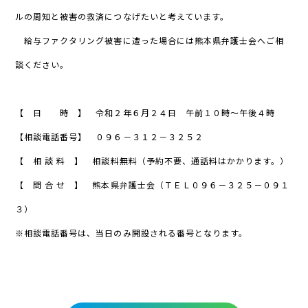
ルの周知と被害の救済につなげたいと考えています。
給与ファクタリング被害に遭った場合には熊本県弁護士会へご相
談ください。
【 日 時 】 令和２年６月２４日 午前１０時～午後４時
【相談電話番号】 ０９６－３１２－３２５２
【 相 談 料 】 相談料無料（予約不要、通話料はかかります。）
【 問 合 せ 】 熊本県弁護士会（ＴＥＬ０９６－３２５－０９１
３）
※相談電話番号は、当日のみ開設される番号となります。