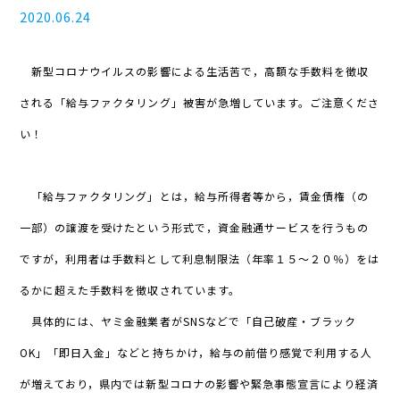
2020.06.24
新型コロナウイルスの影響による生活苦で，高額な手数料を徴収
される「給与ファクタリング」被害が急増しています。ご注意くださ
い！
「給与ファクタリング」とは，給与所得者等から，賃金債権（の
一部）の譲渡を受けたという形式で，資金融通サービスを行うもの
ですが，利用者は手数料として利息制限法（年率１５～２０％）をは
るかに超えた手数料を徴収されています。
具体的には、ヤミ金融業者がSNSなどで「自己破産・ブラック
OK」「即日入金」などと持ちかけ，給与の前借り感覚で利用する人
が増えており，県内では新型コロナの影響や緊急事態宣言により経済