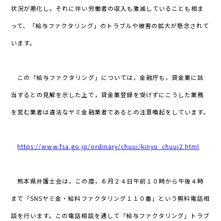
状況が悪化し，それに伴い労働者の収入も激減していることも相ま
って、「給与ファクタリング」のトラブルや被害の拡大が懸念されて
います。
この「給与ファクタリング」については，金融庁も，貸金業に該
当するとの見解を示した上で，貸金業登録を受けずにこうした業務
を営む業者は違法なヤミ金融業者であるとの注意喚起をしています。
https://www.fsa.go.jp/ordinary/chuui/kinyu_chuui2.html
熊本県弁護士会は，この度，６月２４日午前１０時から午後４時
まで「SNSヤミ金・給料ファクタリング１１０番」という無料電話相
談を行います。この電話相談を通して「給与ファクタリング」トラブ