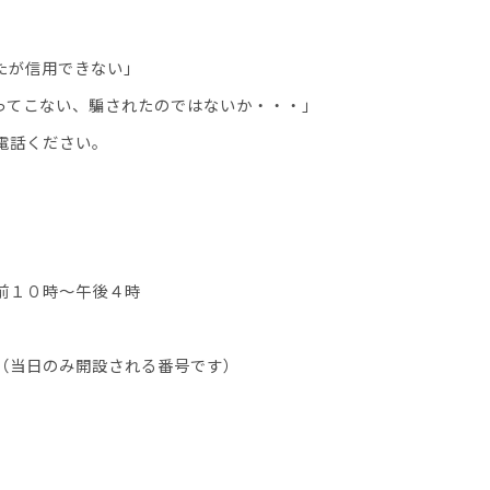
たが信用できない」
ってこない、騙されたのではないか・・・」
電話ください。
前１０時～午後４時
（当日のみ開設される番号です）