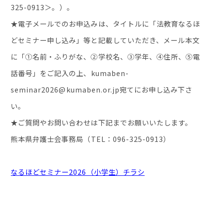
325-0913
＞。）。
★電子メールでのお申込みは、タイトルに「法教育なるほ
どセミナー申し込み」等と記載していただき、メール本文
に「①名前・ふりがな、②学校名、③学年、④住所、⑤電
話番号」をご記入の上、
kumaben-
seminar2026@kumaben.or.jp
宛てにお申し込み下さ
い。
★ご質問やお問い合わせは下記までお願いいたします。
熊本県弁護士会事務局（
TEL
：
096-325-0913
）
なるほどセミナー2026（小学生）チラシ