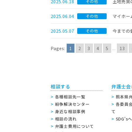
2025.06.18
土地売買
その他
2025.06.04
マイホー
その他
2025.05.07
今までの
その他
Pages:
1
2
3
4
5
...
13
相談する
弁護士会
各種相談先一覧
熊本県
紛争解決センター
各委員
身近な相談事例
て
相談の流れ
SDG'
弁護士費用について