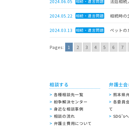
2024.06.05
法廷相続
相続・遺言問題
2024.05.22
相続時の
相続・遺言問題
2024.03.13
ペットの
相続・遺言問題
Pages:
1
2
3
4
5
6
7
相談する
弁護士会
各種相談先一覧
熊本県
紛争解決センター
各委員
身近な相談事例
て
相談の流れ
SDG'
弁護士費用について